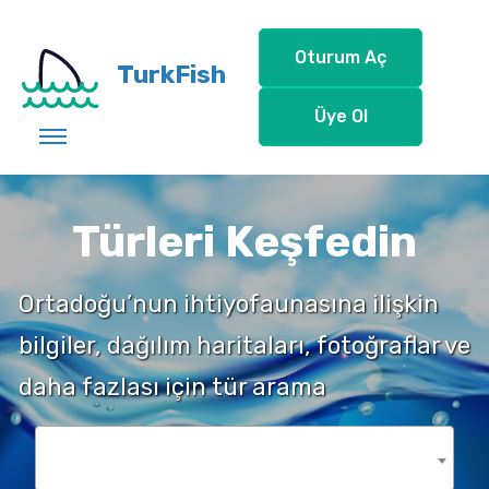
Oturum Aç
TurkFish
Üye Ol
Türleri Keşfedin
Ortadoğu’nun ihtiyofaunasına ilişkin
bilgiler, dağılım haritaları, fotoğraflar ve
daha fazlası için tür arama