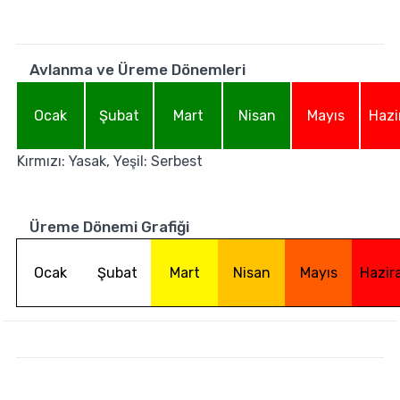
Avlanma ve Üreme Dönemleri
Ocak
Şubat
Mart
Nisan
Mayıs
Hazi
Kırmızı: Yasak, Yeşil: Serbest
Üreme Dönemi Grafiği
Ocak
Şubat
Mart
Nisan
Mayıs
Hazir