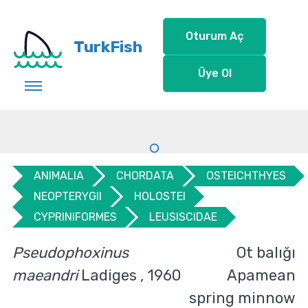
Oturum Aç
TurkFish
Üye Ol
ANIMALIA
CHORDATA
OSTEICHTHYES
NEOPTERYGII
HOLOSTEI
CYPRINIFORMES
LEUSISCIDAE
Pseudophoxinus
Ot balığı
maeandri
Ladiges , 1960
Apamean
spring minnow